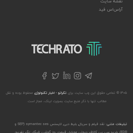
نقشه سایت
آر‌اس‌اس فید
تکراتو – زندگی با تکنولوژی
تلگرام
توییتر
اینستاگرام
لینکداین
فیسبوک
۱۴۰۵ © تمامی حقوق این وب سایت برای
تکراتو - اخبار تکنولوژی
محفوظ بوده و نقل
مطالب تنها با ذکر منبع سایت بصورت لینک، مجاز است.
تبلیغات متنی:
نقد فیلم و سریال
,
بلیط دبی
,
لایسنس symantec ses (SEP و
EDR)
,
خرید سی پی کالاف دیوتی موبایل
,
قیمت روز گوشی
,
فیگار
,
زنگ تفریح
,