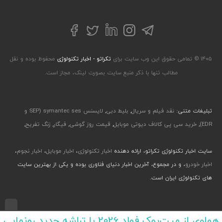
تلگرام
توییتر
اینستاگرام
لینکداین
فیسبوک
۱۴۰۵ © تمامی حقوق این وب سایت برای
تکراتو - اخبار تکنولوژی
محفوظ بوده و نقل
مطالب تنها با ذکر منبع سایت بصورت لینک، مجاز است.
تبلیغات متنی:
نقد فیلم و سریال
,
بلیط دبی
,
لایسنس symantec ses (SEP و
EDR)
,
خرید سی پی کالاف دیوتی موبایل
,
قیمت روز گوشی
,
فیگار
,
زنگ تفریح
,
سایت اخبار تکنولوژی تکراتو، ارائه دهنده
اخبار تکنولوژی
،
اخبار موبایل
،
اخبار نجوم
،
اخبار خودرو
، و در مجموع، آخرین اخبار دنیای فناوری بوده و یکی از بهترین سایت
های تکنولوژی ایران است.
طراحی رابط کاربری و تجربی توسط جواد صابری، گروه افرو - اجرا با طراحی وب پارسا
هواوی از میت‌بوک فولد 2026 با تراشه جدید رونمایی