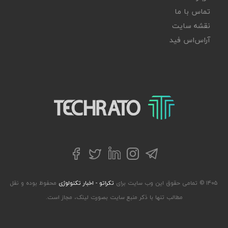
تماس با ما
نقشه سایت
آر‌اس‌اس فید
تکراتو – زندگی با تکنولوژی
تلگرام
توییتر
اینستاگرام
لینکداین
فیسبوک
۱۴۰۵ © تمامی حقوق این وب سایت برای
تکراتو - اخبار تکنولوژی
محفوظ بوده و نقل
مطالب تنها با ذکر منبع سایت بصورت لینک، مجاز است.