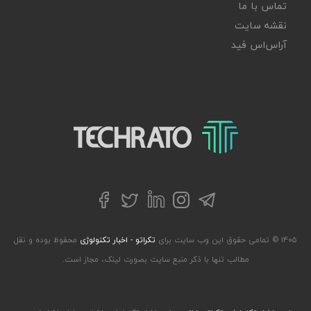
تماس با ما
نقشه سایت
آر‌اس‌اس فید
تکراتو – زندگی با تکنولوژی
تلگرام
توییتر
اینستاگرام
لینکداین
فیسبوک
۱۴۰۵ © تمامی حقوق این وب سایت برای
تکراتو - اخبار تکنولوژی
محفوظ بوده و نقل
مطالب تنها با ذکر منبع سایت بصورت لینک، مجاز است.