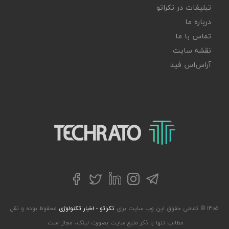
تبلیغات در تکراتو
درباره ما
تماس با ما
نقشه سایت
آر‌اس‌اس فید
تکراتو – زندگی با تکنولوژی
تلگرام
توییتر
اینستاگرام
لینکداین
فیسبوک
۱۴۰۵ © تمامی حقوق این وب سایت برای
تکراتو - اخبار تکنولوژی
محفوظ بوده و نقل
مطالب تنها با ذکر منبع سایت بصورت لینک، مجاز است.