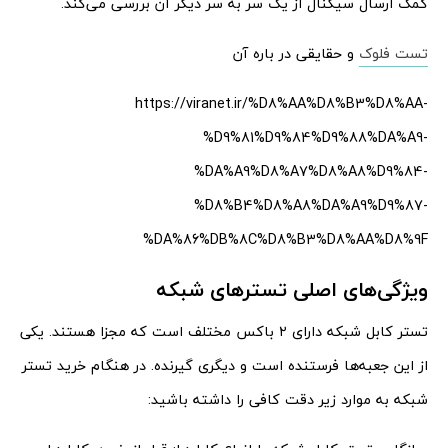
کمک ارسال سیگنال از یک سر به سر دیگر آن بررسی می‌کند.
تست فلوک
و حقایقی در باره آن
https://viranet.ir/%D8%AA%D8%B3%D8%AA-
%D9%81%D9%84%D9%88%DA%A9-
%DA%A9%D8%A7%D8%A8%D9%84-
%D8%B4%D8%A8%DA%A9%D9%87-
%DA%86%DB%8C%D8%B3%D8%AA%D8%9F
ویژگی‌های اصلی تسترهای شبکه
تستر کابل شبکه دارای ۲ باکس مختلف است که مجزا هستند. یکی
از این جعبه‌ها فرستنده است و دیگری گیرنده. در هنگام خرید تستر
شبکه به موارد زیر دقت کافی را داشته باشید: