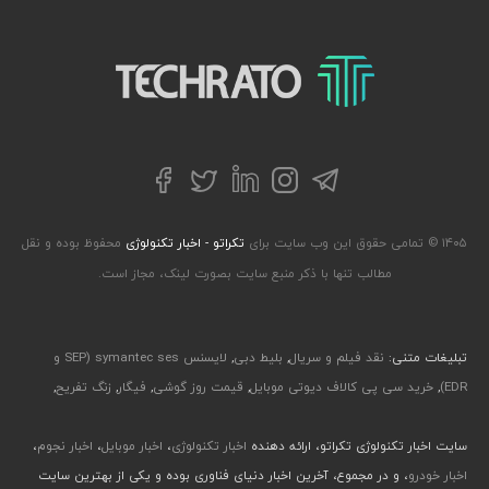
تکراتو – زندگی با تکنولوژی
تلگرام
توییتر
اینستاگرام
لینکداین
فیسبوک
۱۴۰۵ © تمامی حقوق این وب سایت برای
تکراتو - اخبار تکنولوژی
محفوظ بوده و نقل
مطالب تنها با ذکر منبع سایت بصورت لینک، مجاز است.
تبلیغات متنی:
نقد فیلم و سریال
,
بلیط دبی
,
لایسنس symantec ses (SEP و
EDR)
,
خرید سی پی کالاف دیوتی موبایل
,
قیمت روز گوشی
,
فیگار
,
زنگ تفریح
,
سایت اخبار تکنولوژی تکراتو، ارائه دهنده
اخبار تکنولوژی
،
اخبار موبایل
،
اخبار نجوم
،
اخبار خودرو
، و در مجموع، آخرین اخبار دنیای فناوری بوده و یکی از بهترین سایت