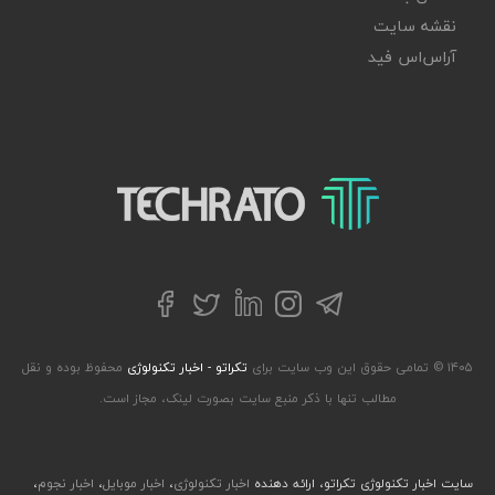
نقشه سایت
آر‌اس‌اس فید
تکراتو – زندگی با تکنولوژی
تلگرام
توییتر
اینستاگرام
لینکداین
فیسبوک
۱۴۰۵ © تمامی حقوق این وب سایت برای
تکراتو - اخبار تکنولوژی
محفوظ بوده و نقل
مطالب تنها با ذکر منبع سایت بصورت لینک، مجاز است.
سایت اخبار تکنولوژی تکراتو، ارائه دهنده
اخبار تکنولوژی
،
اخبار موبایل
،
اخبار نجوم
،