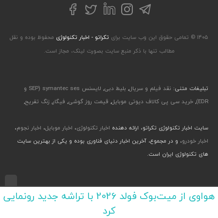
تلگرام
توییتر
اینستاگرام
لینکداین
فیسبوک
۱۴۰۵ © تمامی حقوق این وب سایت برای
تکراتو - اخبار تکنولوژی
محفوظ بوده و نقل
مطالب تنها با ذکر منبع سایت بصورت لینک، مجاز است.
تبلیغات متنی:
نقد فیلم و سریال
,
بلیط دبی
,
لایسنس symantec ses (SEP و
EDR)
,
خرید سی پی کالاف دیوتی موبایل
,
قیمت روز گوشی
,
فیگار
,
زنگ تفریح
,
سایت اخبار تکنولوژی تکراتو، ارائه دهنده
اخبار تکنولوژی
،
اخبار موبایل
،
اخبار نجوم
،
اخبار خودرو
، و در مجموع، آخرین اخبار دنیای فناوری بوده و یکی از بهترین سایت
های تکنولوژی ایران است.
طراحی رابط کاربری و تجربی توسط جواد صابری، گروه افرو - اجرا با طراحی وب پارسا
هواوی از میت‌بوک فولد 2026 با تراشه جدید رونمایی
کرد