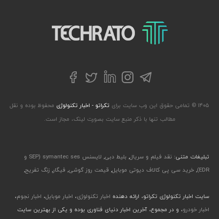
تکراتو – زندگی با تکنولوژی
تلگرام
توییتر
اینستاگرام
لینکداین
فیسبوک
۱۴۰۵ © تمامی حقوق این وب سایت برای
تکراتو - اخبار تکنولوژی
محفوظ بوده و نقل
مطالب تنها با ذکر منبع سایت بصورت لینک، مجاز است.
تبلیغات متنی:
نقد فیلم و سریال
,
بلیط دبی
,
لایسنس symantec ses (SEP و
EDR)
,
خرید سی پی کالاف دیوتی موبایل
,
قیمت روز گوشی
,
فیگار
,
زنگ تفریح
,
سایت اخبار تکنولوژی تکراتو، ارائه دهنده
اخبار تکنولوژی
،
اخبار موبایل
،
اخبار نجوم
،
اخبار خودرو
، و در مجموع، آخرین اخبار دنیای فناوری بوده و یکی از بهترین سایت