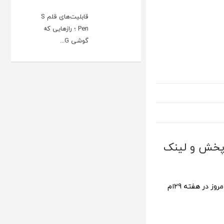
قابلیت‌های قلم S
Pen ؛ رازهایی که
گوشی G...
 اردیبهشت 1402 [+ساعت پخش و لینک
را با ما در تکراتو تماشا کنید. دو تیم امروز در هفته 29ام