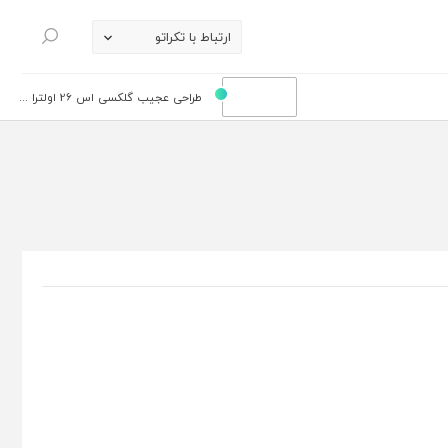
ارتباط با تکراتو
جستجو
طراحی عجیب گلکسی اس 26 اولترا ...