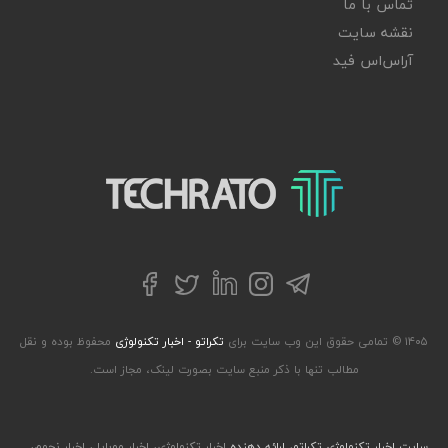
تماس با ما
نقشه سایت
آر‌اس‌اس فید
تکراتو – زندگی با تکنولوژی
تلگرام
توییتر
اینستاگرام
لینکداین
فیسبوک
۱۴۰۵ © تمامی حقوق این وب سایت برای
تکراتو - اخبار تکنولوژی
محفوظ بوده و نقل
مطالب تنها با ذکر منبع سایت بصورت لینک، مجاز است.
سایت اخبار تکنولوژی تکراتو، ارائه دهنده
اخبار تکنولوژی
،
اخبار موبایل
،
اخبار نجوم
،