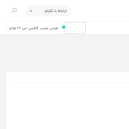
ارتباط با تکراتو
جستجو
طراحی عجیب گلکسی اس 26 اولترا ...