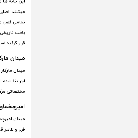
این خانه ها 
میکنند. اصلی
تمامی فصل ها
بافت تاریخی ی
قرار گرفته اس
میدان مارکا
میدان مارکار
اجر بنا شده ا
مختصاتی مرکز
امیرچخماق
میدان امیرچخ