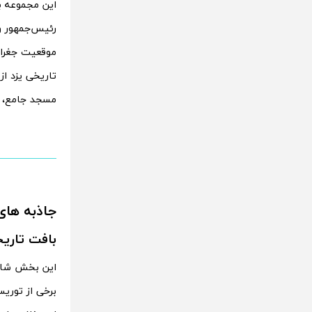
این مجموعه ب
رئیس‌جمهور 
موقعیت جغراف
تاریخی یزد از
مسجد جامع، م
جاذبه های
بافت تاریخ
این بخش شام
برخی از توریس