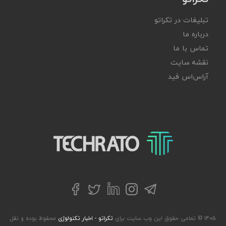
تبلیغات در تکراتو
درباره ما
تماس با ما
نقشه سایت
آر‌اس‌اس فید
تکراتو – زندگی با تکنولوژی
تلگرام
توییتر
اینستاگرام
لینکداین
فیسبوک
۱۴۰۵ © تمامی حقوق این وب سایت برای
تکراتو - اخبار تکنولوژی
محفوظ بوده و نقل