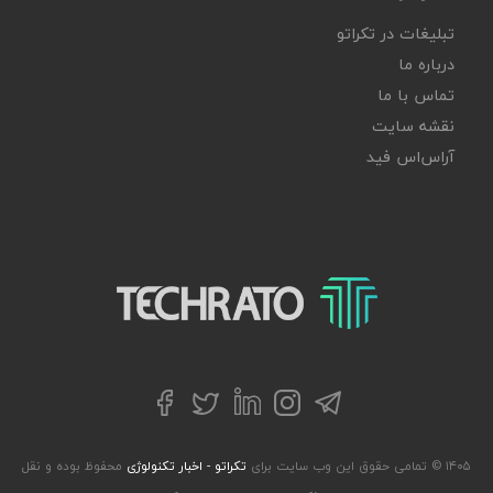
تبلیغات در تکراتو
درباره ما
تماس با ما
نقشه سایت
آر‌اس‌اس فید
تکراتو – زندگی با تکنولوژی
تلگرام
توییتر
اینستاگرام
لینکداین
فیسبوک
۱۴۰۵ © تمامی حقوق این وب سایت برای
تکراتو - اخبار تکنولوژی
محفوظ بوده و نقل