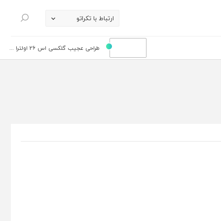
ارتباط با تکراتو
جستجو
طراحی عجیب گلکسی اس 26 اولترا ...