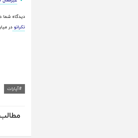
غیرفعال ش
دیدگاه شما د
تکراتو
در میان
آپارات
مطالب 