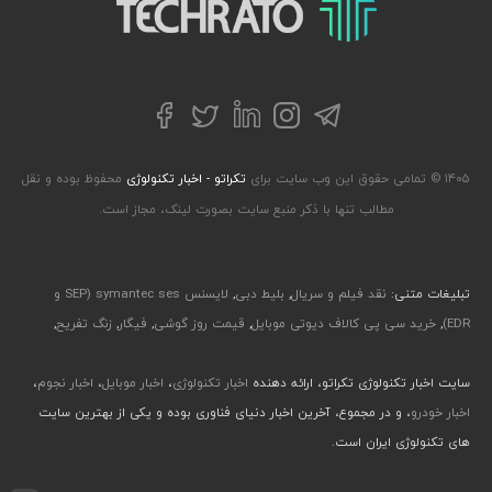
تکراتو – زندگی با تکنولوژی
تلگرام
توییتر
اینستاگرام
لینکداین
فیسبوک
۱۴۰۵ © تمامی حقوق این وب سایت برای
تکراتو - اخبار تکنولوژی
محفوظ بوده و نقل
مطالب تنها با ذکر منبع سایت بصورت لینک، مجاز است.
تبلیغات متنی:
نقد فیلم و سریال
,
بلیط دبی
,
لایسنس symantec ses (SEP و
EDR)
,
خرید سی پی کالاف دیوتی موبایل
,
قیمت روز گوشی
,
فیگار
,
زنگ تفریح
,
سایت اخبار تکنولوژی تکراتو، ارائه دهنده
اخبار تکنولوژی
،
اخبار موبایل
،
اخبار نجوم
،
اخبار خودرو
، و در مجموع، آخرین اخبار دنیای فناوری بوده و یکی از بهترین سایت
های تکنولوژی ایران است.