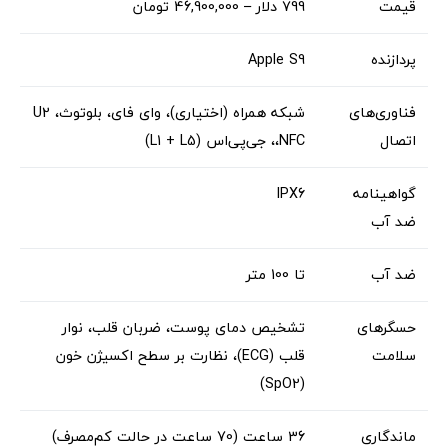
قیمت
799 دلار – 46,900,000 تومان
پردازنده
Apple S9
فناوری‌های
شبکه همراه (اختیاری)، وای فای، بلوتوث، U2
اتصال
،NFC، جی‌پی‌اس (L1 + L5)
گواهینامه
IPX6
ضد آب
ضد آب
تا 100 متر
حسگرهای
تشخیص دمای پوست، ضربان قلب، نوار
سلامت
قلب (ECG)، نظارت بر سطح اکسیژن خون
(SpO2)
ماندگاری
36 ساعت (70 ساعت در حالت کم‌مصرف)