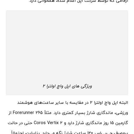
ارقامی که توسط شرکت اپل اعلام شده، همخوانی دارد.
ویژگی های اپل واچ اولترا 2
البته اپل واچ اولترا 2 در مقایسه با سایر ساعت‌های هوشمند
ورزشی، ماندگاری شارژ بسیار کمتری دارد. مثلاً Forerunner 265 از
گارمین 15 روز ماندگاری شارژ دارد و Coros Vertix 2 حتی در حالت
پرمصرف جی‌پی‌اس 120 ساعت شارژ نگه می‌دارد. بنابراین، احتمالاً