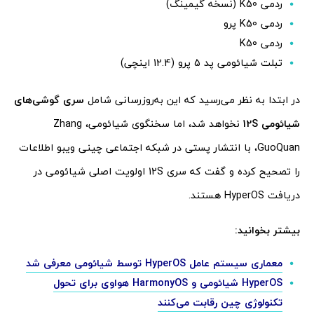
ردمی K50 (نسخه گیمینگ)
ردمی K50 پرو
ردمی K50
تبلت شیائومی پد 5 پرو (12.4 اینچی)
در ابتدا به نظر می‌رسید که این به‌روزرسانی شامل
سری گوشی‌های
شیائومی 12S
نخواهد شد، اما سخنگوی شیائومی، Zhang
GuoQuan، با انتشار پستی در شبکه اجتماعی چینی ویبو اطلاعات
را تصحیح کرده و گفت که سری 12S اولویت اصلی شیائومی در
دریافت HyperOS هستند.
بیشتر بخوانید:
معماری سیستم عامل HyperOS توسط شیائومی معرفی شد
HyperOS شیائومی و HarmonyOS هواوی برای تحول
تکنولوژی چین رقابت می‌کنند