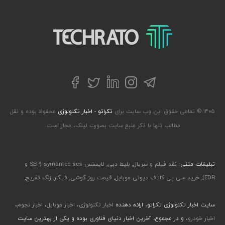
تکراتو – زندگی با تکنولوژی
تلگرام
توییتر
اینستاگرام
لینکداین
فیسبوک
۱۴۰۵ © تمامی حقوق این وب سایت برای
تکراتو - اخبار تکنولوژی
محفوظ بوده و نقل
مطالب تنها با ذکر منبع سایت بصورت لینک، مجاز است.
تبلیغات متنی:
نقد فیلم و سریال
,
بلیط دبی
,
لایسنس symantec ses (SEP و
EDR)
,
خرید سی پی کالاف دیوتی موبایل
,
قیمت روز گوشی
,
فیگار
,
زنگ تفریح
,
سایت اخبار تکنولوژی تکراتو، ارائه دهنده
اخبار تکنولوژی
،
اخبار موبایل
،
اخبار نجوم
،
اخبار خودرو
، و در مجموع، آخرین اخبار دنیای فناوری بوده و یکی از بهترین سایت