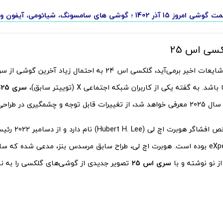
ر 1402 ؛ گوشی های سامسونگ، شیائومی، آیفون و پوکو
سی اس 25
آن‌ طور که از شایعات اخیر برمی‌آید، گلکسی اس 24 به احتمال زی
شد. به گفته یکی از کاربران شبکه اجتماعی X (توییتر سابق)،
سری Galaxy S25 سامسونگ
 در طراحی برخوردار خواهد بود.
eXperience (MX) بوده است. هوبرت اچ لی، طراح سابق مرسدس بنز، مدعی شده که
از نو نوشته و با
سری اس 25
تصویر جدیدی از گوشی‌های گلکسی را به 