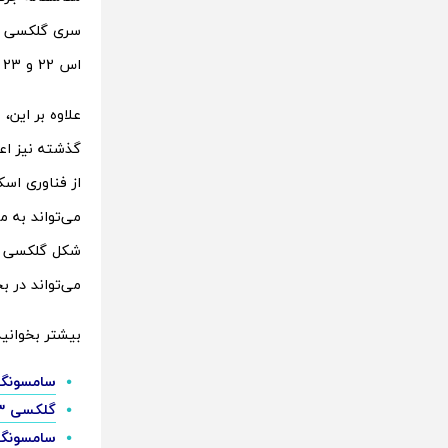
اس 22 و 23 که تاثیر بسزایی بر ظاهر گوشی‌های ارزان‌تر سری A داشتند.
علاوه بر این،
می‌تواند در 
بیشتر بخوانید
سامسونگ قیمت س
گلکسی S23 سامسونگ 23 درصد بیشتر از گلکسی S22 فروخته است
سامسونگ تائید کرد: