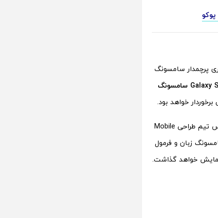
اد آخرین گوشی از سری پرچمدار سامسونگ
ظاهرا این شخص افشاگر هوبرت اچ لی (Hubert H. Lee) نام دارد و از دسامبر 2022 رئیس تیم طراحی Mobile
 سامسونگ زبان و فرمول
نمایش خواهد گذاشت.