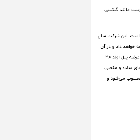
ت. درست مانند گلکسی
است. این شرکت سال
 استاندارد جدیدی را برای امنیت اثر انگشت در سال 2025 توسعه خواهد داد و در آن
از فناوری اسکن اثر انگشت چندگانه در سراسر سطح پنل OLED 2.0 استفاده خواهد کرد. عرضه پنل اولد 2.0
به دستگاه‌های ساده و مکعبی
برای سامسونگ محسوب می‌شود و