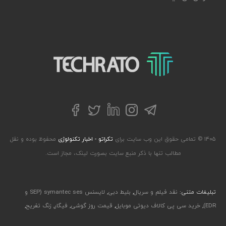
تکراتو – زندگی با تکنولوژی
تلگرام
توییتر
اینستاگرام
لینکداین
فیسبوک
۱۴۰۵ © تمامی حقوق این وب سایت برای
تکراتو - اخبار تکنولوژی
محفوظ بوده و نقل
مطالب تنها با ذکر منبع سایت بصورت لینک، مجاز است.
تبلیغات متنی:
نقد فیلم و سریال
,
بلیط دبی
,
لایسنس symantec ses (SEP و
EDR)
,
خرید سی پی کالاف دیوتی موبایل
,
قیمت روز گوشی
,
فیگار
,
زنگ تفریح
,