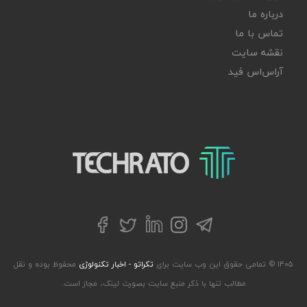
درباره ما
تماس با ما
نقشه سایت
آر‌اس‌اس فید
تکراتو – زندگی با تکنولوژی
تلگرام
توییتر
اینستاگرام
لینکداین
فیسبوک
۱۴۰۵ © تمامی حقوق این وب سایت برای
تکراتو - اخبار تکنولوژی
محفوظ بوده و نقل
مطالب تنها با ذکر منبع سایت بصورت لینک، مجاز است.