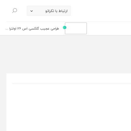
ارتباط با تکراتو
جستجو
طراحی عجیب گلکسی اس 26 اولترا ...