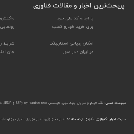
پربحث‌ترین اخبار و مقالات فناوری
با اجاره کد ملی خود
واکنش‌ه
برای خرید خودرو کسب
رونمایی ا
...
امکان ردیابی استارلینک
شرایط رف
در ایران ؛ در صور...
جان اعلام
تبلیغات متنی:
نقد فیلم و سریال
,
بلیط دبی
,
لایسنس symantec ses (SEP و EDR)
,
خر
سایت اخبار تکنولوژی تکراتو، ارائه دهنده
اخبار تکنولوژی
،
اخبار موبایل
،
اخبار نجوم
،
اخبا