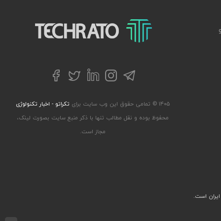
تکراتو – زندگی با تکنولوژی
تلگرام
توییتر
اینستاگرام
لینکداین
فیسبوک
۱۴۰۵ © تمامی حقوق این وب سایت برای
تکراتو - اخبار تکنولوژی
محفوظ بوده و نقل مطالب تنها با ذکر منبع سایت بصورت لینک،
مجاز است.
ایران است.