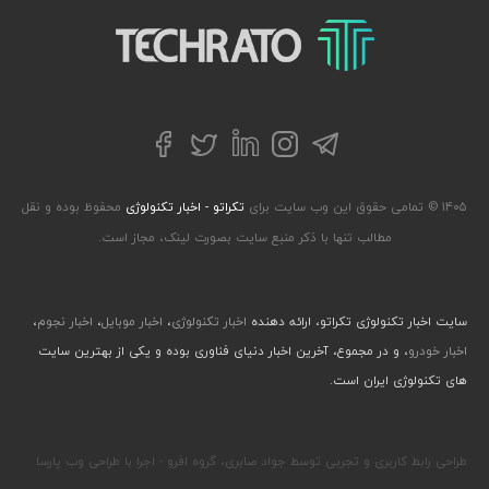
تکراتو – زندگی با تکنولوژی
تلگرام
توییتر
اینستاگرام
لینکداین
فیسبوک
۱۴۰۵ © تمامی حقوق این وب سایت برای
تکراتو - اخبار تکنولوژی
محفوظ بوده و نقل
مطالب تنها با ذکر منبع سایت بصورت لینک، مجاز است.
سایت اخبار تکنولوژی تکراتو، ارائه دهنده
اخبار تکنولوژی
،
اخبار موبایل
،
اخبار نجوم
،
اخبار خودرو
، و در مجموع، آخرین اخبار دنیای فناوری بوده و یکی از بهترین سایت
های تکنولوژی ایران است.
طراحی رابط کاربری و تجربی توسط جواد صابری، گروه افرو - اجرا با طراحی وب پارسا