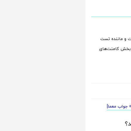
ست و ماننده تست
ر بخش کامنت‌های
+ جواب معما]
د؟