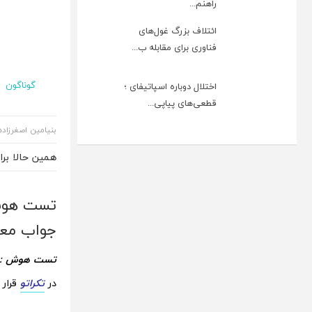
راهنم...
ائتلاف بزرگ غول‌های
فناوری برای مقابله ب...
گوناگون
اختلال دوباره اسپاتیفای ؛
قطعی‌های پیاپی...
بنیامین اصغرزاده
همین حالا بر
تست هوش 
جواب معم
تست هوش :
در
تکراتو
قرار 