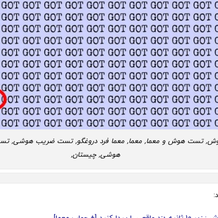
, تست هوش و معما, معما, معما فرد دروغگو, تست ضریب هوشی, تست
هوشی, چیستان,
:
عی را پیدا کنید [+ جواب معما]