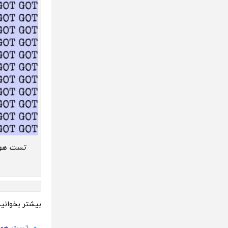
تست هوش
بیشتر بخوانید
تست هوش : زیر 10 ثانیه دزد واق