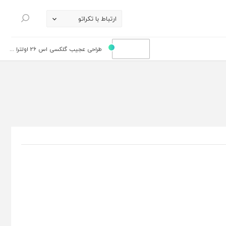
ارتباط با تکراتو
جستجو
طراحی عجیب گلکسی اس 26 اولترا ...