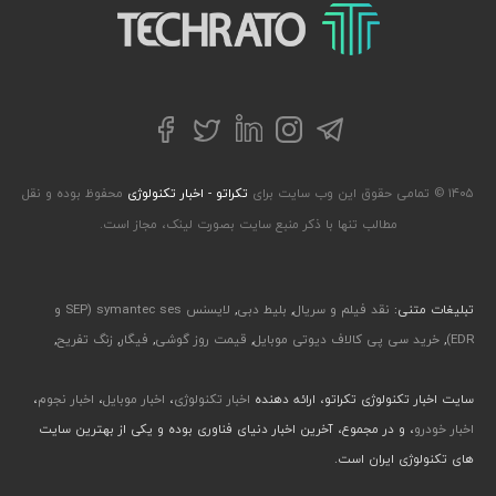
تکراتو – زندگی با تکنولوژی
تلگرام
توییتر
اینستاگرام
لینکداین
فیسبوک
۱۴۰۵ © تمامی حقوق این وب سایت برای
تکراتو - اخبار تکنولوژی
محفوظ بوده و نقل
مطالب تنها با ذکر منبع سایت بصورت لینک، مجاز است.
تبلیغات متنی:
نقد فیلم و سریال
,
بلیط دبی
,
لایسنس symantec ses (SEP و
EDR)
,
خرید سی پی کالاف دیوتی موبایل
,
قیمت روز گوشی
,
فیگار
,
زنگ تفریح
,
سایت اخبار تکنولوژی تکراتو، ارائه دهنده
اخبار تکنولوژی
،
اخبار موبایل
،
اخبار نجوم
،
اخبار خودرو
، و در مجموع، آخرین اخبار دنیای فناوری بوده و یکی از بهترین سایت
های تکنولوژی ایران است.