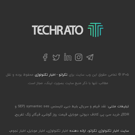
تکراتو – زندگی با تکنولوژی
تلگرام
توییتر
اینستاگرام
لینکداین
فیسبوک
۱۴۰۵ © تمامی حقوق این وب سایت برای
تکراتو - اخبار تکنولوژی
محفوظ بوده و نقل
مطالب تنها با ذکر منبع سایت بصورت لینک، مجاز است.
تبلیغات متنی:
نقد فیلم و سریال
,
بلیط دبی
,
لایسنس symantec ses (SEP و
EDR)
,
خرید سی پی کالاف دیوتی موبایل
,
قیمت روز گوشی
,
فیگار
,
زنگ تفریح
,
سایت اخبار تکنولوژی تکراتو، ارائه دهنده
اخبار تکنولوژی
،
اخبار موبایل
،
اخبار نجوم
،