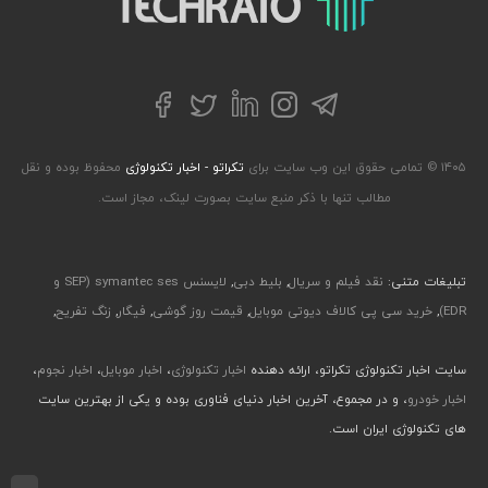
تلگرام
توییتر
اینستاگرام
لینکداین
فیسبوک
۱۴۰۵ © تمامی حقوق این وب سایت برای
تکراتو - اخبار تکنولوژی
محفوظ بوده و نقل
مطالب تنها با ذکر منبع سایت بصورت لینک، مجاز است.
تبلیغات متنی:
نقد فیلم و سریال
,
بلیط دبی
,
لایسنس symantec ses (SEP و
EDR)
,
خرید سی پی کالاف دیوتی موبایل
,
قیمت روز گوشی
,
فیگار
,
زنگ تفریح
,
سایت اخبار تکنولوژی تکراتو، ارائه دهنده
اخبار تکنولوژی
،
اخبار موبایل
،
اخبار نجوم
،
اخبار خودرو
، و در مجموع، آخرین اخبار دنیای فناوری بوده و یکی از بهترین سایت
های تکنولوژی ایران است.