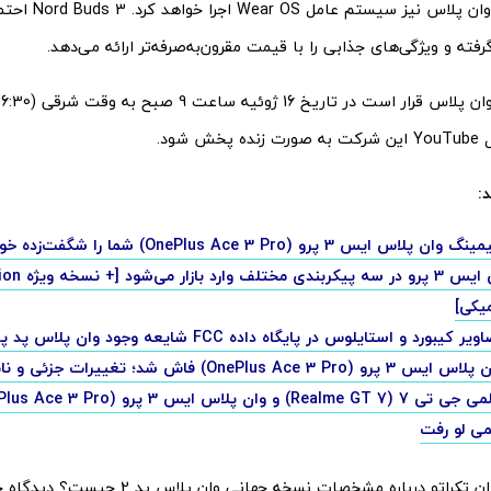
ر
ش شود.
:
 ایس 3 پرو (OnePlus Ace 3 Pro) شما را شگفت‌زده خواهد کرد
یکی]
ورد و استایلوس در پایگاه داده FCC شایعه وجود وان پلاس پد پرو را قوت بخشید
OnePlus Ace 3) فاش شد؛ تغییرات جزئی و نامحسوس
ی لو رفت
نظر شما کاربران تکراتو درباره مشخصات نسخه ج