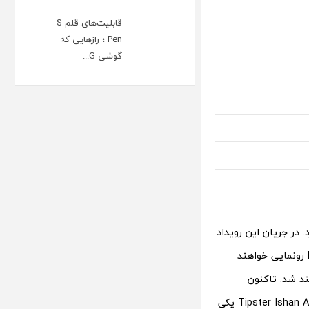
قابلیت‌های قلم S
Pen ؛ رازهایی که
گوشی G...
ی کند را اعلام کرد. در جریان این رویداد
وان پلاس نورد4، مدل جهانی وان پلاس پد 2 ،وان پلاس 2R و وان پلاس نورد Nord Bud رونمایی خواهند
د شد. تاکنون
اطلاعات بسیاری از این محصولات در گزارش‌های مختلف دیده شده است. اکنون Tipster Ishan Agarwal یکی