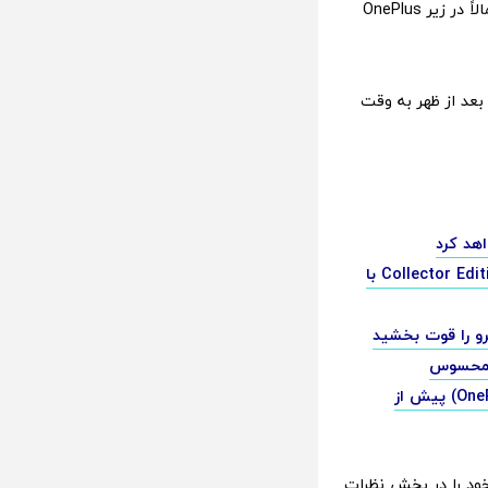
ساعت جدید وان پلاس نیز سیستم عامل Wear OS اجرا خواهد کرد. Nord Buds 3 احتمالاً در زیر OnePlus
ویداد بعدی وان پلاس قرار است در تاریخ 16 ژوئیه ساعت 9 صبح به وقت شرقی (6:30 بعد از ظهر به وقت
وان پلاس ایس 3 پرو در سه پیکربندی مختلف وارد بازار می‌شود [+ نسخه ویژه Collector Edition با
قیمت ریلمی جی تی 7 (Realme GT 7) و وان پلاس ایس 3 پرو (OnePlus Ace 3 Pro) پیش از
هانی وان پلاس پد 2 چیست؟ دیدگاه خود را در بخش نظرات