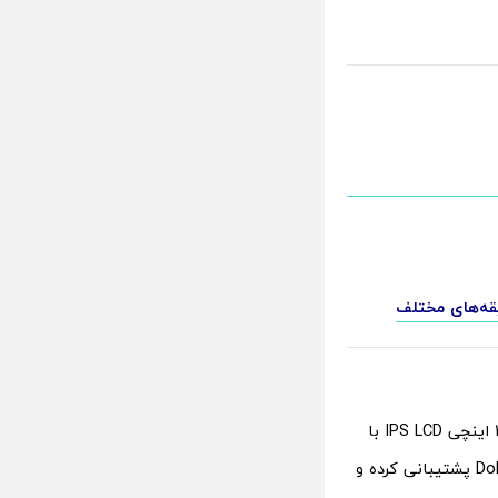
بر اساس گزارش‌های منتشر شده، نسخه جهانی وان پلاس پد 2 دارای صفحه نمایش 12.1 اینچی IPS LCD با
نرخ نوسازی 144 هرتز و وضوح 3000 x 2120 خواهد بود. این صفحه نمایش از Dolby Vision پشتیبانی کرده و