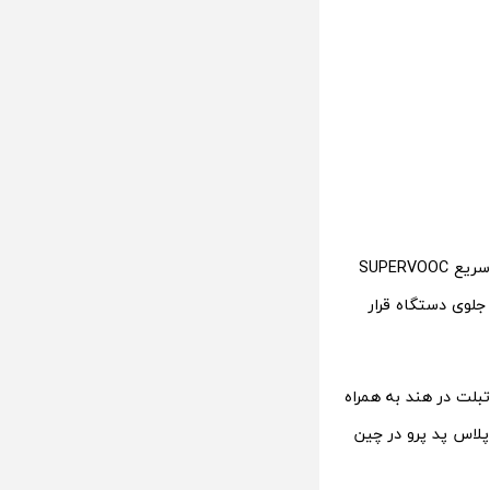
انتظار می‌رود نسخه جهانی وان پلاس پد 2 دارای باتری 9510 میلی آمپر ساعتی با شارژ سریع SUPERVOOC
یک دوربین 8 مگاپیکسلی نیز در جلوی دستگاه قرار
بلت در هند به همراه
ان پلاس پد پرو در چین