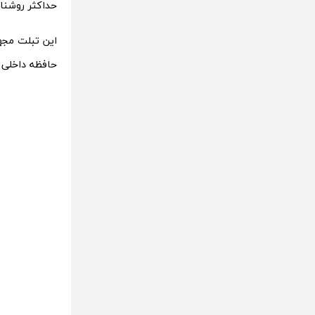
حداکثر روشنایی 900 نیت را ارائه
حافظه داخلی و 12 گیگابایت رم با 256 گیگابایت فضای ذخیره‌سازی ع