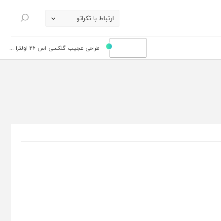
ارتباط با تکراتو
جستجو
طراحی عجیب گلکسی اس 26 اولترا ...