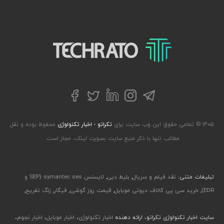
تکراتو – زندگی با تکنولوژی
تلگرام
توییتر
اینستاگرام
لینکداین
فیسبوک
۱۴۰۵ © تمامی حقوق این وب سایت برای
تکراتو - اخبار تکنولوژی
محفوظ بوده و نقل
مطالب تنها با ذکر منبع سایت بصورت لینک، مجاز است.
تبلیغات متنی:
نقد فیلم و سریال
,
بلیط دبی
,
لایسنس symantec ses (SEP و
EDR)
,
خرید سی پی کالاف دیوتی موبایل
,
قیمت روز گوشی
,
فیگار
,
زنگ تفریح
,
سایت اخبار تکنولوژی تکراتو، ارائه دهنده
اخبار تکنولوژی
،
اخبار موبایل
،
اخبار نجوم
،