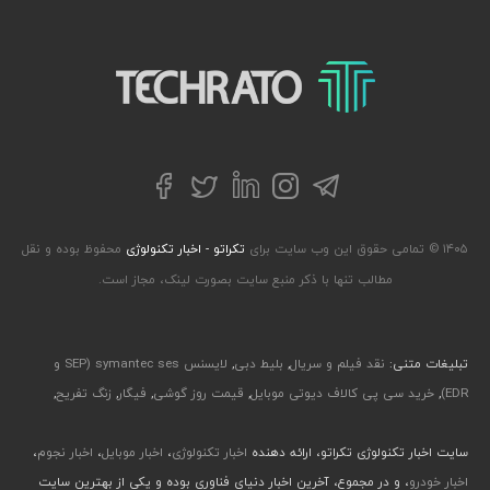
تکراتو – زندگی با تکنولوژی
تلگرام
توییتر
اینستاگرام
لینکداین
فیسبوک
۱۴۰۵ © تمامی حقوق این وب سایت برای
تکراتو - اخبار تکنولوژی
محفوظ بوده و نقل
مطالب تنها با ذکر منبع سایت بصورت لینک، مجاز است.
تبلیغات متنی:
نقد فیلم و سریال
,
بلیط دبی
,
لایسنس symantec ses (SEP و
EDR)
,
خرید سی پی کالاف دیوتی موبایل
,
قیمت روز گوشی
,
فیگار
,
زنگ تفریح
,
سایت اخبار تکنولوژی تکراتو، ارائه دهنده
اخبار تکنولوژی
،
اخبار موبایل
،
اخبار نجوم
،
اخبار خودرو
، و در مجموع، آخرین اخبار دنیای فناوری بوده و یکی از بهترین سایت