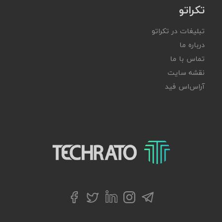
تکراتو
تبلیغات در تکراتو
درباره ما
تماس با ما
نقشه سایت
آر‌اس‌اس فید
تکراتو – زندگی با تکنولوژی
تلگرام
توییتر
اینستاگرام
لینکداین
فیسبوک