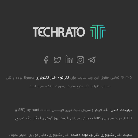
تکراتو – زندگی با تکنولوژی
تلگرام
توییتر
اینستاگرام
لینکداین
فیسبوک
۱۴۰۵ © تمامی حقوق این وب سایت برای
تکراتو - اخبار تکنولوژی
محفوظ بوده و نقل
مطالب تنها با ذکر منبع سایت بصورت لینک، مجاز است.
تبلیغات متنی:
نقد فیلم و سریال
,
بلیط دبی
,
لایسنس symantec ses (SEP و
EDR)
,
خرید سی پی کالاف دیوتی موبایل
,
قیمت روز گوشی
,
فیگار
,
زنگ تفریح
,
سایت اخبار تکنولوژی تکراتو، ارائه دهنده
اخبار تکنولوژی
،
اخبار موبایل
،
اخبار نجوم
،