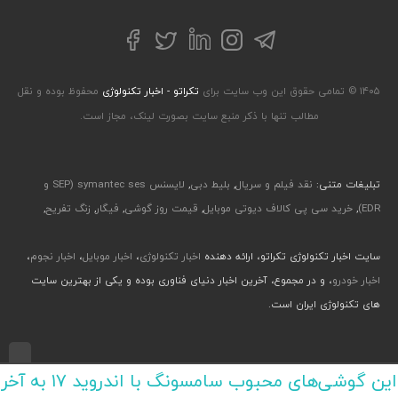
تلگرام
توییتر
اینستاگرام
لینکداین
فیسبوک
۱۴۰۵ © تمامی حقوق این وب سایت برای
تکراتو - اخبار تکنولوژی
محفوظ بوده و نقل
مطالب تنها با ذکر منبع سایت بصورت لینک، مجاز است.
تبلیغات متنی:
نقد فیلم و سریال
,
بلیط دبی
,
لایسنس symantec ses (SEP و
EDR)
,
خرید سی پی کالاف دیوتی موبایل
,
قیمت روز گوشی
,
فیگار
,
زنگ تفریح
,
سایت اخبار تکنولوژی تکراتو، ارائه دهنده
اخبار تکنولوژی
،
اخبار موبایل
،
اخبار نجوم
،
اخبار خودرو
، و در مجموع، آخرین اخبار دنیای فناوری بوده و یکی از بهترین سایت
های تکنولوژی ایران است.
طراحی رابط کاربری و تجربی توسط جواد صابری، گروه افرو - اجرا با طراحی وب پارسا
این گوشی‌های محبوب سامسونگ با اندروید ۱۷ به آخر