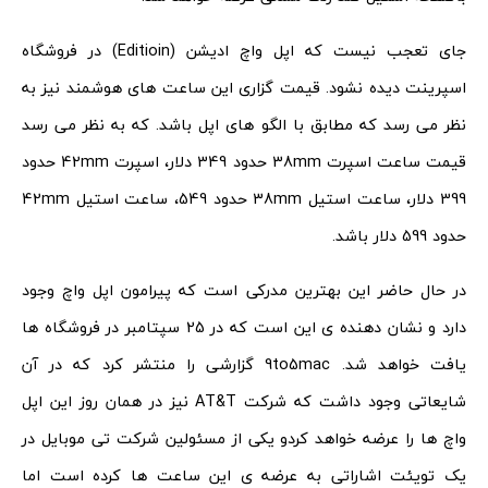
جای تعجب نیست که اپل واچ ادیشن (Editioin) در فروشگاه
اسپرینت دیده نشود. قیمت گزاری این ساعت های هوشمند نیز به
نظر می رسد که مطابق با الگو های اپل باشد. که به نظر می رسد
قیمت ساعت اسپرت 38mm حدود 349 دلار، اسپرت 42mm حدود
399 دلار، ساعت استیل 38mm حدود 549، ساعت استیل 42mm
حدود 599 دلار باشد.
در حال حاضر این بهترین مدرکی است که پیرامون اپل واچ وجود
دارد و نشان دهنده ی این است که در 25 سپتامبر در فروشگاه ها
یافت خواهد شد. 9to5mac گزارشی را منتشر کرد که در آن
شایعاتی وجود داشت که شرکت AT&T نیز در همان روز این اپل
واچ ها را عرضه خواهد کردو یکی از مسئولین شرکت تی موبایل در
یک تویئت اشاراتی به عرضه ی این ساعت ها کرده است اما