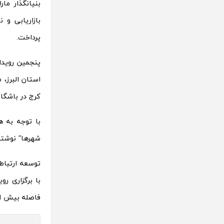
بنیانگذار ما
بازاریابی و 
پرداخت.
پنجمین رویدا
استان البرز،
کرج در باشگاه
با توجه به ه
شهرها” نوشته
با برگزاری ر
فاصله بیش از 80 رویداد استارتاپی در شهر کرج برنامه ریزی و اجرا