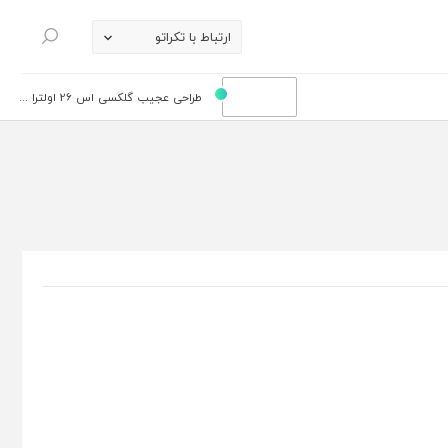
ارتباط با تکراتو
جستجو
طراحی عجیب گلکسی اس 26 اولترا ...