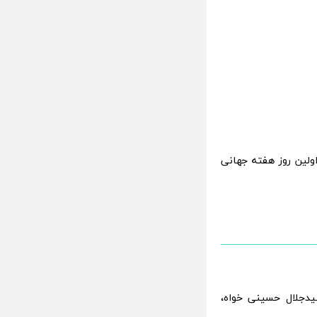
عصر روز دوشنبه، 24 آبانماه 95، همزمان با اولین روز هفته جهانی
سیدجلال حسینی خواه،