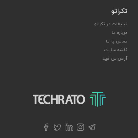
تکراتو
تبلیغات در تکراتو
درباره ما
تماس با ما
نقشه سایت
آر‌اس‌اس فید
تکراتو – زندگی با تکنولوژی
تلگرام
توییتر
اینستاگرام
لینکداین
فیسبوک