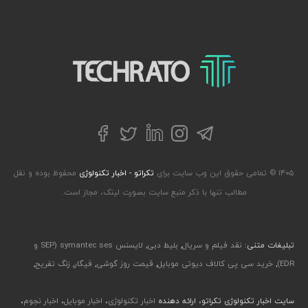
تکراتو – زندگی با تکنولوژی
تلگرام
توییتر
اینستاگرام
لینکداین
فیسبوک
۱۴۰۵ © تمامی حقوق این وب سایت برای
تکراتو - اخبار تکنولوژی
محفوظ بوده و نقل
مطالب تنها با ذکر منبع سایت بصورت لینک، مجاز است.
تبلیغات متنی:
نقد فیلم و سریال
,
بلیط دبی
,
لایسنس symantec ses (SEP و
EDR)
,
خرید سی پی کالاف دیوتی موبایل
,
قیمت روز گوشی
,
فیگار
,
زنگ تفریح
,
سایت اخبار تکنولوژی تکراتو، ارائه دهنده
اخبار تکنولوژی
،
اخبار موبایل
،
اخبار نجوم
،