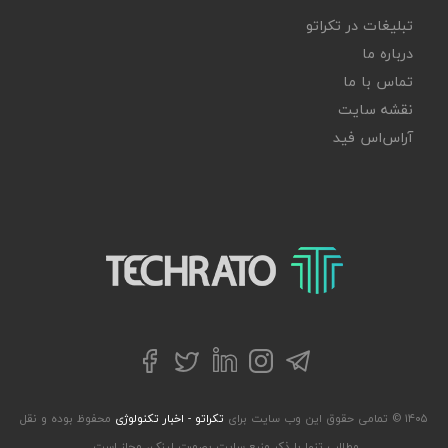
تبلیغات در تکراتو
درباره ما
تماس با ما
نقشه سایت
آر‌اس‌اس فید
تکراتو – زندگی با تکنولوژی
تلگرام
توییتر
اینستاگرام
لینکداین
فیسبوک
۱۴۰۵ © تمامی حقوق این وب سایت برای
تکراتو - اخبار تکنولوژی
محفوظ بوده و نقل
مطالب تنها با ذکر منبع سایت بصورت لینک، مجاز است.