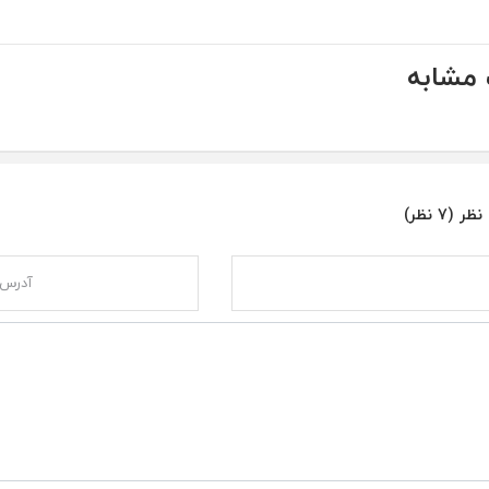
مشابه
ر (7 نظر)