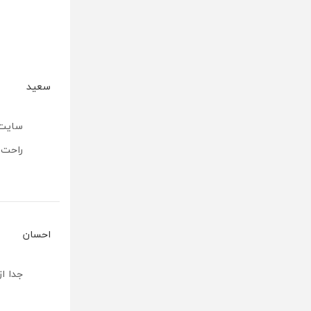
سعید
سایت 
راحت و بد
احسان
جدا از