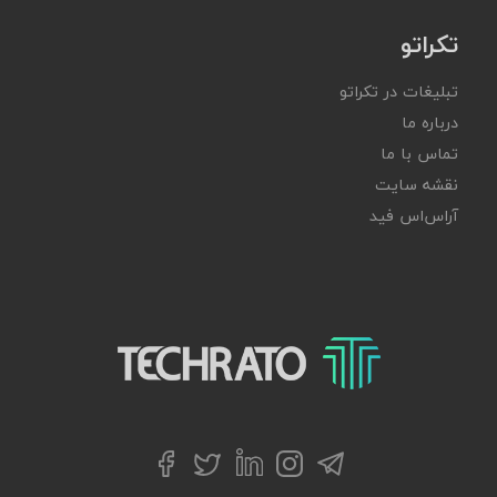
تکراتو
تبلیغات در تکراتو
درباره ما
تماس با ما
نقشه سایت
آر‌اس‌اس فید
تکراتو – زندگی با تکنولوژی
تلگرام
توییتر
اینستاگرام
لینکداین
فیسبوک