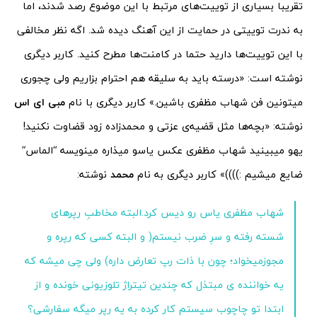
تقریبا بسیاری از توییت‌های مرتبط با این موضوع رصد شدند، اما
به ندرت توییتی در حمایت از این آهنگ دیده شد. اگه نظر مخالفی
با این توییت‌ها دارید حتما در کامنت‌ها مطرح کنید. کاربر دیگری
نوشته است: «
درسته باید به سلیقه هم احترام بزاریم ولی چجوری
میتونین فن
شهاب
مظفری
باشین.» کاربر دیگری با نام
مبی ای اس
نوشته: «
بچه‌ها مثل قضیه‌ی عزتی و محمدزاده زود قضاوت نکنید!
یهو میبینید
شهاب
مظفری
عکس یاسو میذاره مینویسه “الماس
”
ضایع میشیم :))))» کاربر دیگری به نام
محمد
نوشته:
شهاب
مظفری
یاس رو دیس کرد.البته مخاطبِ رپرهای
شسته رفته و سرِ ضرب نیستم( و البته کسی که رپره و
مجوزمیخواد؛ چون با ذات رپ تعارض داره) ولی چی میشه که
یه خواننده ی مبتذل که چندین تیتراژ تلوزیونی خونده و از
ابتدا تو چاچوب سیستم کار کرده به یه رپر میگه سفارشی؟