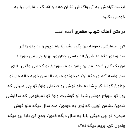
اینستاگرامش به آن واکنش نشان دهد و آهنگ سفارشی را به
خودش بگیرد.
در
متن آهنگ شهاب مظفری
آمده است:
«رپر سفارشی تمومه برو بگیر بشین/ راه میرم و تو بدو واشر
سوزوندی مثه ما شی/ الو یاسی چطوری، نهارا چی می خوری/
موزیک گلی شده، من رو پامو تو میسوری/ تو کجایی وقتی بالای
سن واسه آدمای مثه تو/ میخونمو میره بالا سن خوبه حاله من تو
چطور/ گوشا کر چشا به جلو تهش رو صندلی ولو/ تو چی میزنی که
روزا تو سوراخ موشی شبا تو گوشیت ولو/ تو نمیفهمی که سفارشی
شدی/ دشمن تویی که زدی به خودی/ صد سال دیگه منو گوش
میدن/ تو چی میگی بابا یه سال دیگه مُدی/ جمع کن بابا برو دیگه
ولمون کن، بریم دیگه نه؟»