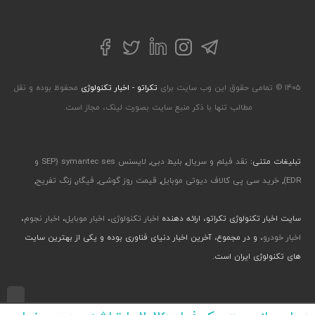
تلگرام
توییتر
اینستاگرام
لینکداین
فیسبوک
۱۴۰۵ © تمامی حقوق این وب سایت برای
تکراتو - اخبار تکنولوژی
محفوظ بوده و نقل
مطالب تنها با ذکر منبع سایت بصورت لینک، مجاز است.
تبلیغات متنی:
نقد فیلم و سریال
,
بلیط دبی
,
لایسنس symantec ses (SEP و
EDR)
,
خرید سی پی کالاف دیوتی موبایل
,
قیمت روز گوشی
,
فیگار
,
زنگ تفریح
,
سایت اخبار تکنولوژی تکراتو، ارائه دهنده
اخبار تکنولوژی
،
اخبار موبایل
،
اخبار نجوم
،
اخبار خودرو
، و در مجموع، آخرین اخبار دنیای فناوری بوده و یکی از بهترین سایت
های تکنولوژی ایران است.
طراحی رابط کاربری و تجربی توسط جواد صابری، گروه افرو - اجرا با طراحی وب پارسا