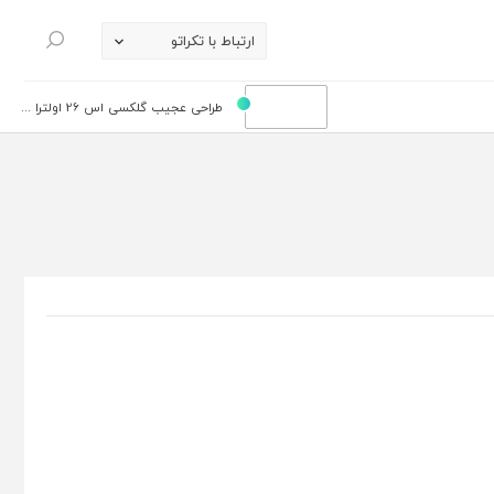
ارتباط با تکراتو
جستجو
طراحی عجیب گلکسی اس 26 اولترا ...