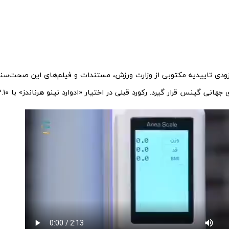
زودی تاییدیه مکتوبی از وزارت ورزش، مستندات و فیلم‌های این صحت‌سن
ی گینس قرار گیرد. رکورد قبلی در اختیار «ادوارد نینو هرناندز» با ۷۲.۱۰ سانتی متر قد بود.