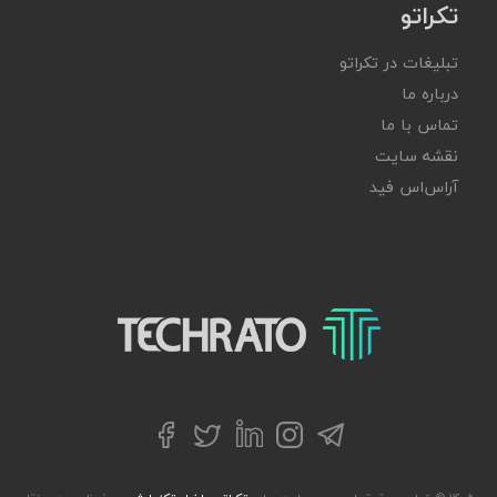
تکراتو
تبلیغات در تکراتو
درباره ما
تماس با ما
نقشه سایت
آر‌اس‌اس فید
تکراتو – زندگی با تکنولوژی
تلگرام
توییتر
اینستاگرام
لینکداین
فیسبوک