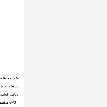
​​ساعت هوشمند  Watch GT Cyber
ردیابی خواب،
از GPS مخصوص به خود و NFC برخوردار است و از طریق بلوتوث به گوشی هوشمند متصل می‌شود.