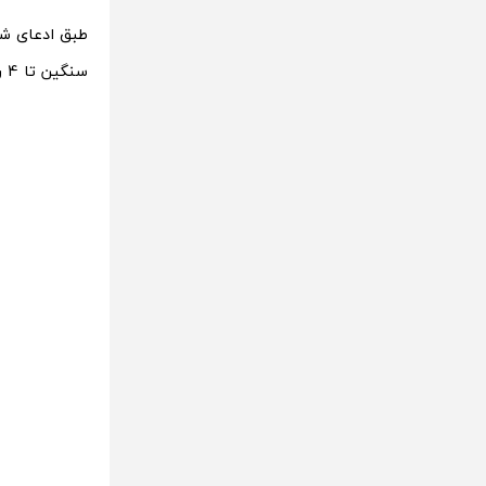
طبق ادعای شر
سنگین تا 4 روز و با مصرف متوسط حدودا 7 روز کار خواهد کرد.