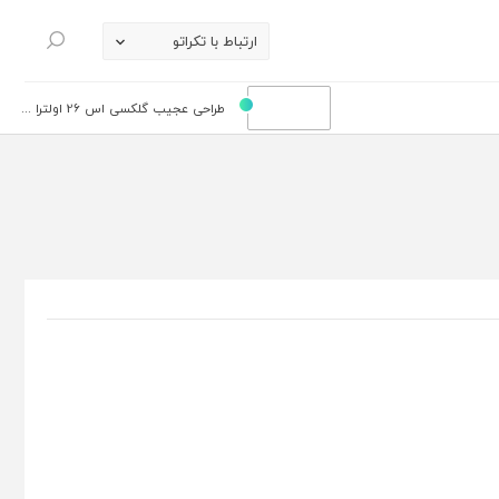
ارتباط با تکراتو
جستجو
طراحی عجیب گلکسی اس 26 اولترا ...