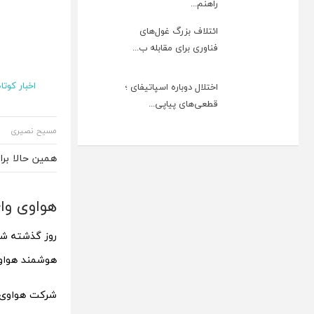
راهنم...
ائتلاف بزرگ غول‌های
فناوری برای مقابله ب...
اخبار کوتاه
اختلال دوباره اسپاتیفای ؛
قطعی‌های پیاپی...
مسیح نصیری
همین حالا بر
هواوی واچ GT Cyber رسما مع
هوشمند هواوی واچ GT Cyber با مشخصات قا
شرکت هواوی 