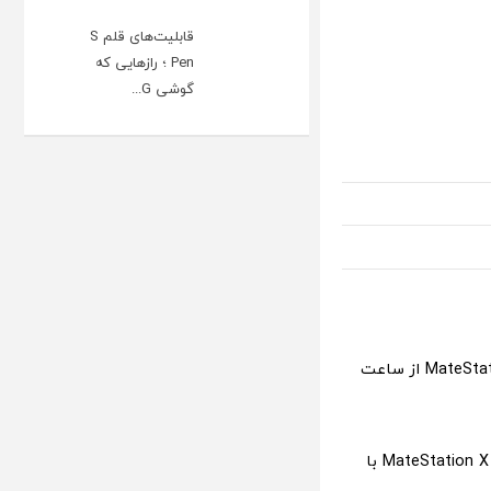
قابلیت‌های قلم S
Pen ؛ رازهایی که
گوشی G...
روز گذشته شرکت هواوی در کنار محصولات جدید خود مانند گوشی Pocket S و MateStation X از ساعت
و نسخه جدید MateStation X با