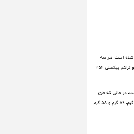
 Urban ،Sports و Fashion در نظر گرفته شده است. هر سه
نسخه دارای یک نمایشگر دایره‌ای 1.32 اینچی از نوع آمولد با وضوح 466 در 466 پیکسل و تراکم پیکسلی 352
، در حالی که طرح
اسپورت از فیبر کامپوزیت ساخته شده است. این سه نسخه به ترتیب وزنی معادل 77 گرم، 59 گرم و 58 گرم