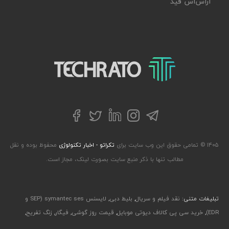
آر‌اس‌اس فید
تکراتو – زندگی با تکنولوژی
تلگرام
توییتر
اینستاگرام
لینکداین
فیسبوک
۱۴۰۵ © تمامی حقوق این وب سایت برای
تکراتو - اخبار تکنولوژی
محفوظ بوده و نقل
مطالب تنها با ذکر منبع سایت بصورت لینک، مجاز است.
تبلیغات متنی:
نقد فیلم و سریال
,
بلیط دبی
,
لایسنس symantec ses (SEP و
EDR)
,
خرید سی پی کالاف دیوتی موبایل
,
قیمت روز گوشی
,
فیگار
,
زنگ تفریح
,