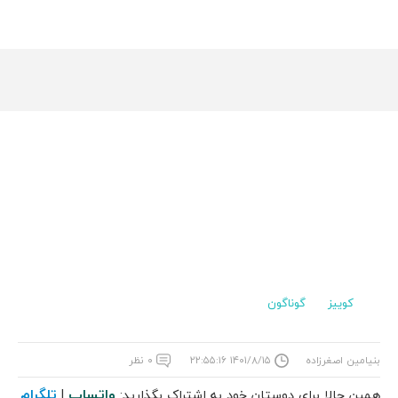
کوییز
گوناگون
بنیامین اصغرزاده
۱۴۰۱/۸/۱۵ ۲۲:۵۵:۱۶
۰ نظر
واتساپ
تلگرام
همین حالا برای دوستان خود به اشتراک بگذارید:
|