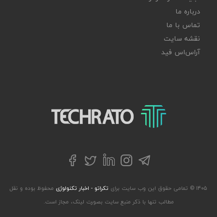
درباره ما
تماس با ما
نقشه سایت
آر‌اس‌اس فید
تکراتو – زندگی با تکنولوژی
تلگرام
توییتر
اینستاگرام
لینکداین
فیسبوک
۱۴۰۵ © تمامی حقوق این وب سایت برای
تکراتو - اخبار تکنولوژی
محفوظ بوده و نقل
مطالب تنها با ذکر منبع سایت بصورت لینک، مجاز است.