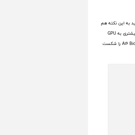
 به این نکته هم
اشاره کنیم که نماینده سامسونگ از نمایشگر با رزولوشن بالاتری بهره می‌برد که فشار بیشتری به GPU
می‌آورد. بااین‌حال گلکسی اس 23 اولترا توانسته است آیفون 14 پرو مکس با چیپ A16 Bionic را شکست