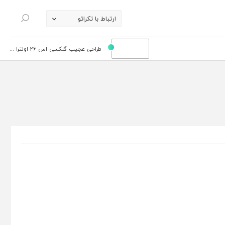
ارتباط با تکراتو
جستجو
طراحی عجیب گلکسی اس 26 اولترا ...