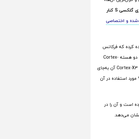
تراشه اگزینوس را از سری گلکسی S کنار
‌شده و اختصاصی
 گلکسی» استفاده کرده که فرکانس
CPU و GPU بالاتری نسبت به نسخه استاندارد دارد. این چیپ از یک هسته Cortex-X3، دو هسته Cortex-
A715، دو هسته Cortex-A710 و سه هسته Cortex-A510 بهره می‌برد که فرکانس هسته Cortex-X3 آن به‌جای
مورد استفاده در آن
ه است و آن را در