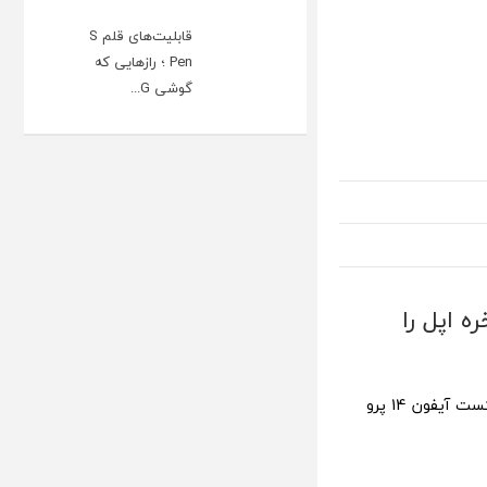
قابلیت‌های قلم S
Pen ؛ رازهایی که
گوشی G...
لاخره اپل را
منتشر شد. اما آیا پرچمدار جدید سامسونگ قادر به شکست آیفون 14 پرو