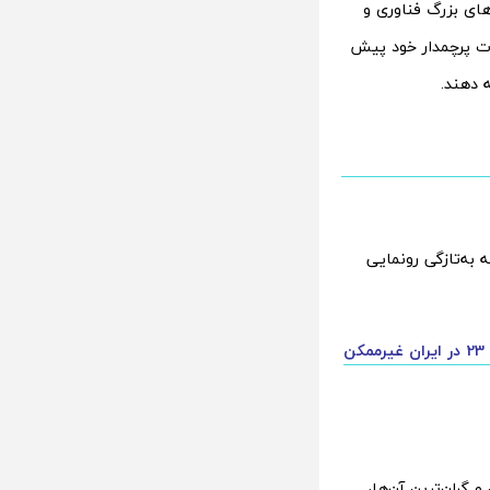
ای بزرگ فناوری و
 پرچمدار خود پیش‌
 دهند.
 به‌تازگی رونمایی
احتمال ممنوعیت واردات سری گلکسی S23 ؛ آیا رجیستری گلکسی اس 23 در ایران غیرممکن
 گران‌ترین آن‌ها،