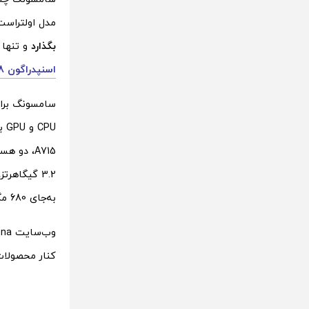
مدل اولتراس
بگذارد
و تنها از
اسنپدراگون 8 نسل 2
سامسونگ برا
3.2 گیگاهرتز، به 3.36 گیگاهرتز می‌رسد. همچنین فرکانس
به‌جای 680 مگاهرتز، برابر 719 مگاهرتز است.
وب‌سایت GSMArena نتایج بنچمارک‌های مختلف پ
کنار محصولات دیگ