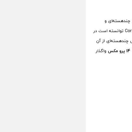
 شامل بخش چندهسته‌ای و
تک‌هسته‌ای می‌شود. درحالی‌که گلکسی S23 اولترا به‌لطف فرکانس بالاتر هسته Cortex-X3 توانسته است در
 در بخش چندهسته‌ای از آن
کس
واگذار