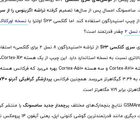
ت. سامسونگ امسال پس از سال‌ها تصمیم گرفته
 چیپ اسنپدراگون استفاده کند. اما گلکسی S23 اولترا با
نسخه اورکلاک
چقدر قدرتمند است؟
ی
سری گلکسی S23
از تراشه «اسنپدراگون 8 نسل 2 برای
پردازشگر گرافیکی آدرنو 740
رچمدار جدید سامسونگ
را منتشر کرد
ری مانند قدرتمندترین گوشی کنونی اپل، یعنی آیفون 14 پرومکس نشان می‌دهد.