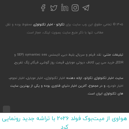
تلگرام
توییتر
اینستاگرام
لینکداین
فیسبوک
۱۴۰۵ © تمامی حقوق این وب سایت برای
تکراتو - اخبار تکنولوژی
محفوظ بوده و نقل
مطالب تنها با ذکر منبع سایت بصورت لینک، مجاز است.
تبلیغات متنی:
نقد فیلم و سریال
,
بلیط دبی
,
لایسنس symantec ses (SEP و
EDR)
,
خرید سی پی کالاف دیوتی موبایل
,
قیمت روز گوشی
,
فیگار
,
زنگ تفریح
,
سایت اخبار تکنولوژی تکراتو، ارائه دهنده
اخبار تکنولوژی
،
اخبار موبایل
،
اخبار نجوم
،
اخبار خودرو
، و در مجموع، آخرین اخبار دنیای فناوری بوده و یکی از بهترین سایت
های تکنولوژی ایران است.
طراحی رابط کاربری و تجربی توسط جواد صابری، گروه افرو - اجرا با طراحی وب پارسا
هواوی از میت‌بوک فولد 2026 با تراشه جدید رونمایی
کرد