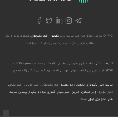
تلگرام
توییتر
اینستاگرام
لینکداین
فیسبوک
۱۴۰۵ © تمامی حقوق این وب سایت برای
تکراتو - اخبار تکنولوژی
محفوظ بوده و نقل
مطالب تنها با ذکر منبع سایت بصورت لینک، مجاز است.
تبلیغات متنی:
نقد فیلم و سریال
,
بلیط دبی
,
لایسنس symantec ses (SEP و
EDR)
,
خرید سی پی کالاف دیوتی موبایل
,
قیمت روز گوشی
,
فیگار
,
زنگ تفریح
,
سایت اخبار تکنولوژی تکراتو، ارائه دهنده
اخبار تکنولوژی
،
اخبار موبایل
،
اخبار نجوم
،
اخبار خودرو
، و در مجموع، آخرین اخبار دنیای فناوری بوده و یکی از بهترین سایت
های تکنولوژی ایران است.