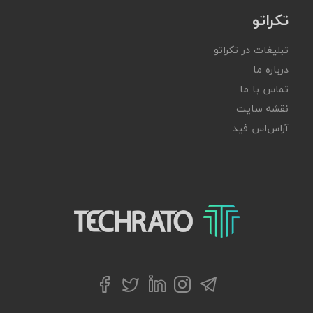
تکراتو
تبلیغات در تکراتو
درباره ما
تماس با ما
نقشه سایت
آر‌اس‌اس فید
تکراتو – زندگی با تکنولوژی
تلگرام
توییتر
اینستاگرام
لینکداین
فیسبوک